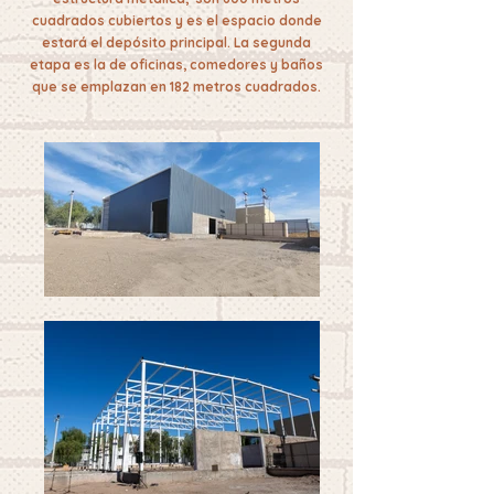
cuadrados cubiertos y es el espacio donde
estará el depósito principal.
​
La segunda
etapa es la de oficinas, comedores y baños
que se emplazan en 182 metros cuadrados.